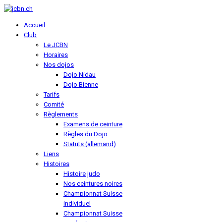
Accueil
Club
Le JCBN
Horaires
Nos dojos
Dojo Nidau
Dojo Bienne
Tarifs
Comité
Règlements
Examens de ceinture
Règles du Dojo
Statuts (allemand)
Liens
Histoires
Histoire judo
Nos ceintures noires
Championnat Suisse
individuel
Championnat Suisse