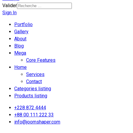
Valider
Sign In
Portfolio
Gallery
About
Blog
Mega
Core Features
Home
Services
Contact
Categories listing
Products listing
+228 872 4444
+88 00 111 222 33
info@joomshaper.com