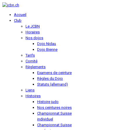
Accueil
Club
Le JCBN
Horaires
Nos dojos
Dojo Nidau
Dojo Bienne
Tarifs
Comité
Règlements
Examens de ceinture
Règles du Dojo
Statuts (allemand)
Liens
Histoires
Histoire judo
Nos ceintures noires
Championnat Suisse
individuel
Championnat Suisse