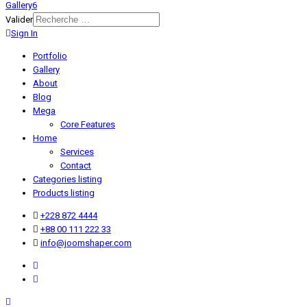
Gallery6
Valider
Sign In
Portfolio
Gallery
About
Blog
Mega
Core Features
Home
Services
Contact
Categories listing
Products listing
+228 872 4444
+88 00 111 222 33
info@joomshaper.com