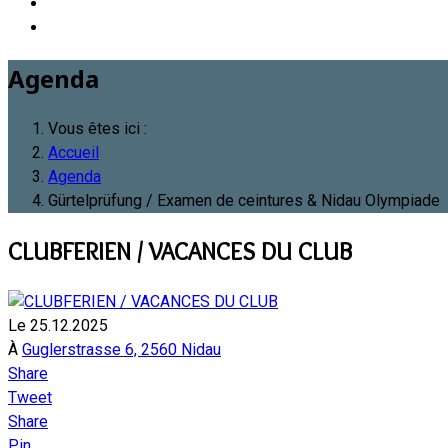
Agenda
Vous êtes ici :
Accueil
Agenda
Gürtelprüfung / Examen de ceintures & Nidau Olympiade
CLUBFERIEN / VACANCES DU CLUB
Le 25.12.2025
À
Guglerstrasse 6, 2560 Nidau
Share
Tweet
Share
Pin