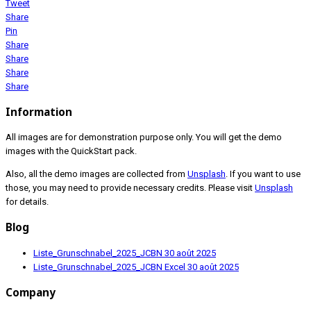
Tweet
Share
Pin
Share
Share
Share
Share
Information
All images are for demonstration purpose only. You will get the demo
images with the QuickStart pack.
Also, all the demo images are collected from
Unsplash
. If you want to use
those, you may need to provide necessary credits. Please visit
Unsplash
for details.
Blog
Liste_Grunschnabel_2025_JCBN
30 août 2025
Liste_Grunschnabel_2025_JCBN Excel
30 août 2025
Company