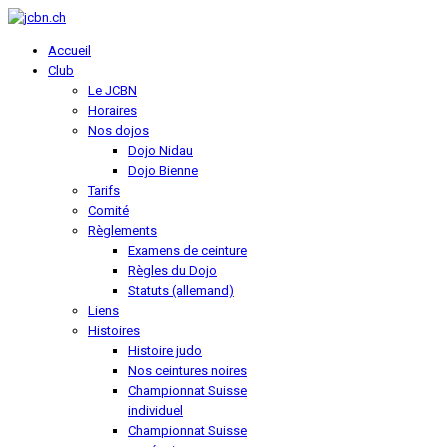
Accueil
Club
Le JCBN
Horaires
Nos dojos
Dojo Nidau
Dojo Bienne
Tarifs
Comité
Règlements
Examens de ceinture
Règles du Dojo
Statuts (allemand)
Liens
Histoires
Histoire judo
Nos ceintures noires
Championnat Suisse
individuel
Championnat Suisse